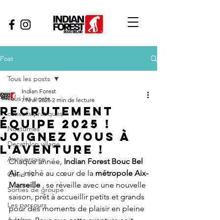
Post
Tous les posts
Indian Forest
Tous les posts
7 févr. 2025
2 min de lecture
Recrutement
conseils pratiques
équipe 2025 !
Nocturnes
Joignez vous à
Decathlon village
l'aventure !
Anniversaire
Chaque année, 
Indian Forest Bouc Bel 
Air
 , niché au cœur de la 
métropole Aix-
Covid 19
Marseille
 , se réveille avec une nouvelle 
Sorties de groupe
saison, prêt à accueillir petits et grands 
Les parcours
pour des moments de plaisir en pleine 