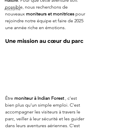
Adultes
nature. Pour que cette aventure soit 
possible, nous recherchons de 
nocturne
nouveaux 
moniteurs et monitrices
 pour 
rejoindre notre équipe et faire de 2025 
une année riche en émotions.
Une mission au cœur du parc
Être 
moniteur à Indian Forest
 , c'est 
bien plus qu'un simple emploi. C'est 
accompagner les visiteurs à travers le 
parc, veiller à leur sécurité et les guider 
dans leurs aventures aériennes. C'est 