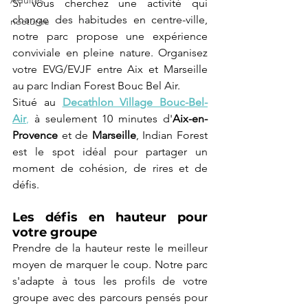
Adultes
Si vous cherchez une activité qui 
change des habitudes en centre-ville, 
nocturne
notre parc propose une expérience 
conviviale en pleine nature. Organisez 
votre EVG/EVJF entre Aix et Marseille 
au parc Indian Forest Bouc Bel Air. 
Situé au 
Decathlon Village Bouc-Bel-
Air
,
 à seulement 10 minutes d'
Aix-en-
Provence
 et de 
Marseille
, Indian Forest 
est le spot idéal pour partager un 
moment de cohésion, de rires et de 
défis.
Les défis en hauteur pour 
votre groupe
Prendre de la hauteur reste le meilleur 
moyen de marquer le coup. Notre parc 
s'adapte à tous les profils de votre 
groupe avec des parcours pensés pour 