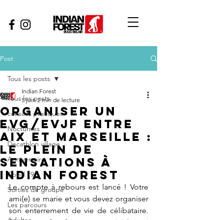
Post
Tous les posts
Indian Forest
Tous les posts
5 juin
2 min de lecture
Organiser un
conseils pratiques
EVG/EVJF entre
Nocturnes
Aix et marseille :
Decathlon village
le plein de
sensations à
Anniversaire
Indian Forest
Covid 19
Le compte à rebours est lancé ! Votre 
Sorties de groupe
ami(e) se marie et vous devez organiser 
Les parcours
son enterrement de vie de célibataire. 