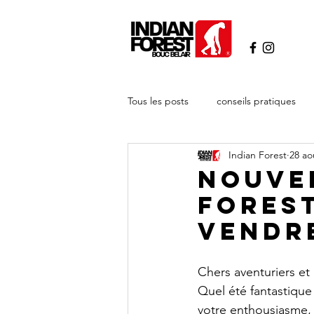
Tous les posts
conseils pratiques
Indian Forest
28 ao
Les parcours
Adultes
no
Nouve
Forest
Vendre
Chers aventuriers et
Quel été fantastique
votre enthousiasme,