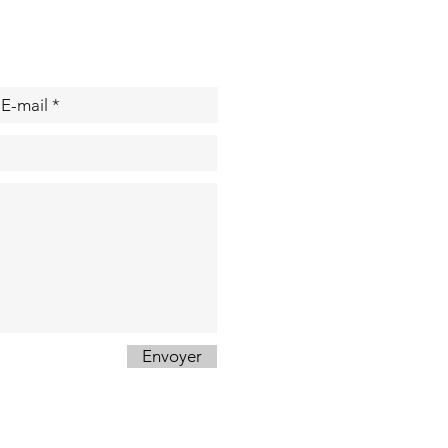
fant à
accrobranche
tre Aix et
rseille
Envoyer