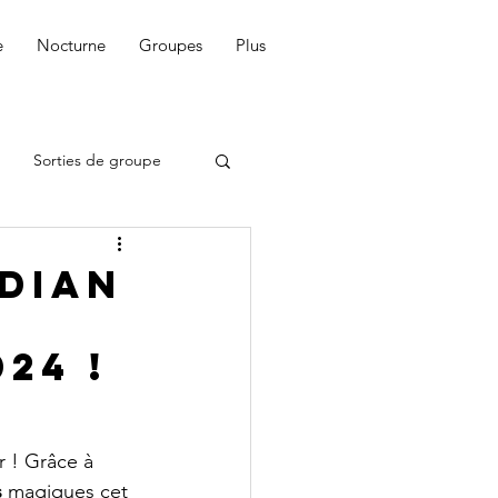
e
Nocturne
Groupes
Plus
Sorties de groupe
dian
24 !
 ! Grâce à 
s
 magiques cet 