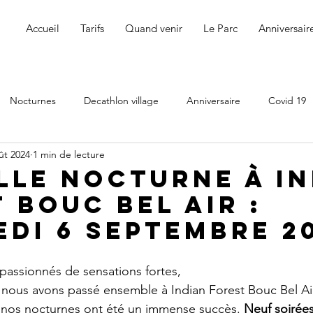
Accueil
Tarifs
Quand venir
Le Parc
Anniversair
Nocturnes
Decathlon village
Anniversaire
Covid 19
ût 2024
1 min de lecture
cturne
lle Nocturne à In
 Bouc Bel Air :
di 6 Septembre 20
 passionnés de sensations fortes,
 nous avons passé ensemble à Indian Forest Bouc Bel Air
 nos nocturnes ont été un immense succès. 
Neuf soirée