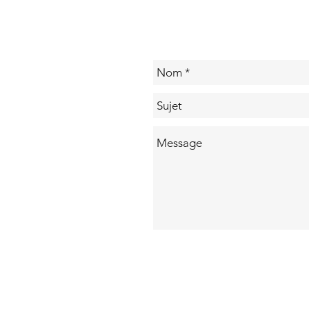
et Marseille :
en
nos rendez-
l'
vous d'août
e
en
2026
Ma