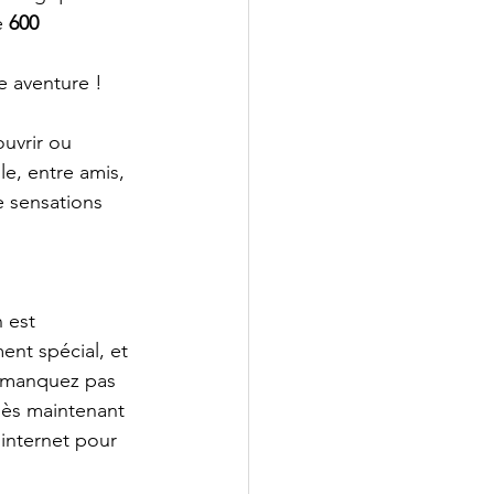
e 
600 
e aventure !
uvrir ou 
e, entre amis, 
e sensations 
 est 
ent spécial, et 
e manquez pas 
dès maintenant 
 internet pour 