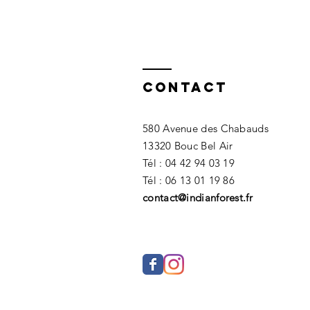
Marseille :
testez
l'accrobranch
à sensation
Contact
580 Avenue des Chabauds
13320 Bouc Bel Air
Tél : 04 42 94 03 19
Tél : 06 13 01 19 86​
contact@indianforest.fr