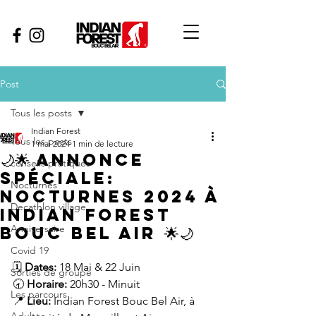
Post
Tous les posts
Indian Forest
Tous les posts
1 mai 2024
1 min de lecture
🌙🌟 Annonce
conseils pratiques
Spéciale:
Nocturnes
Nocturnes 2024 à
Decathlon village
Indian Forest
Bouc Bel Air 🌟🌙
Anniversaire
Covid 19
🗓️ 
Dates:
 18 Mai & 22 Juin
Sorties de groupe
🕣 
Horaire:
 20h30 - Minuit
Les parcours
📍 
Lieu:
 Indian Forest Bouc Bel Air, à 