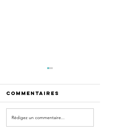
Commentaires
Rédigez un commentaire...
Accrobranche
Organis
nocturne Aix
anniver
et Marseille :