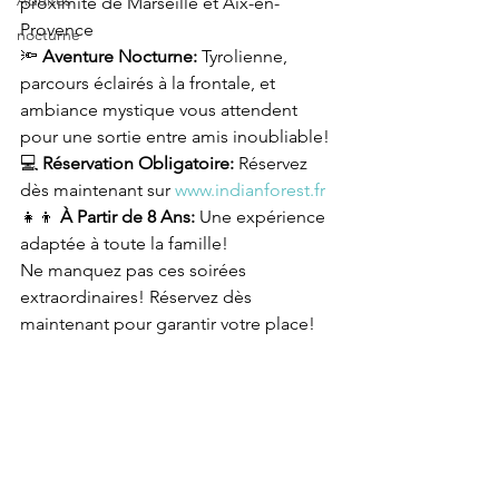
Adultes
proximité de Marseille et Aix-en-
Provence
nocturne
🔦 
Aventure Nocturne:
 Tyrolienne, 
parcours éclairés à la frontale, et 
ambiance mystique vous attendent 
pour une sortie entre amis inoubliable!
💻 
Réservation Obligatoire:
 Réservez 
dès maintenant sur 
www.indianforest.fr
👧👦 
À Partir de 8 Ans:
 Une expérience 
adaptée à toute la famille!
Ne manquez pas ces soirées 
extraordinaires! Réservez dès 
maintenant pour garantir votre place!